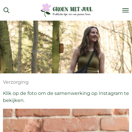
Ga
direct
naar
de
hoofdinhoud
Verzorging
Klik op de foto om de samenwerking op Instagram te
bekijken.