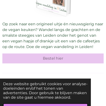
Op zoek naar een origineel uitje
én nieuwsgierig naar
de vegan keuken? Wandel langs de grachten en de
smalste steegjes van Leiden onder het genot van
een vegan hapje of drankje uit een van de cafeetjes
op de route. Doe de vegan wandeling in Leiden!
Bestel hier
Deze website gebruikt cookies voor analyse-
I
F
doeleinden en/of het tonen van
n
a
KvK-nummer:
85435287
advertenties. Door gebruik te blijven maken
s
c
Adres (geen postadres): Oranjelaan 28, 2231ZG Rijnsburg
van de site gaat u hiermee akkoord.
t
e
Disclaimer
|
Privacybeleid
|
Algemene Voorwaarden
a
b
© 2021 - 2026 Groen met Juul