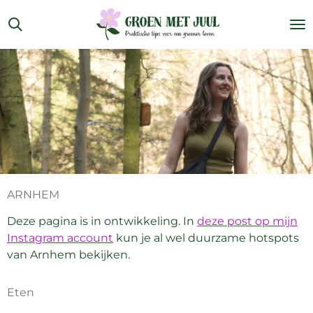
Ga
direct
naar
de
hoofdinhoud
ARNHEM
Deze pagina is in ontwikkeling. In
deze post op mijn
Instagram account
kun je al wel duurzame hotspots
van Arnhem bekijken.
Eten