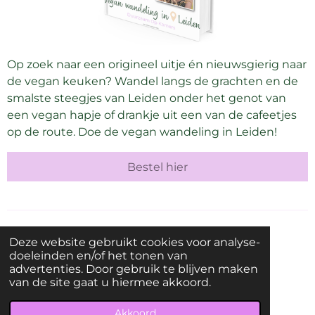
Op zoek naar een origineel uitje
én nieuwsgierig naar
de vegan keuken? Wandel langs de grachten en de
smalste steegjes van Leiden onder het genot van
een vegan hapje of drankje uit een van de cafeetjes
op de route. Doe de vegan wandeling in Leiden!
Bestel hier
Deze website gebruikt cookies voor analyse-
I
F
doeleinden en/of het tonen van
n
a
advertenties. Door gebruik te blijven maken
KvK-nummer:
85435287
s
c
Adres (geen postadres): Oranjelaan 28, 2231ZG Rijnsburg
van de site gaat u hiermee akkoord.
t
e
Disclaimer
|
Privacybeleid
|
Algemene Voorwaarden
a
b
© 2021 - 2026 Groen met Juul
g
o
Akkoord