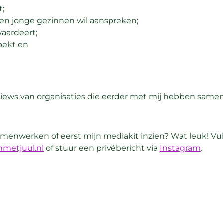
t;
rs en jonge gezinnen wil aanspreken;
waardeert;
oekt en
views van organisaties die eerder met mij hebben samen
menwerken of eerst mijn mediakit inzien? Wat leuk! Vul
nmetjuul.nl
of stuur een privébericht via
Instagram
.