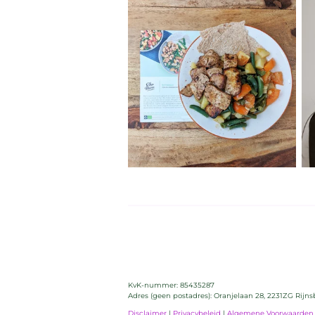
KvK-nummer:
85435287
Adres (geen postadres): Oranjelaan 28, 2231ZG Rijn
Disclaimer
|
Privacybeleid
|
Algemene Voorwaarden