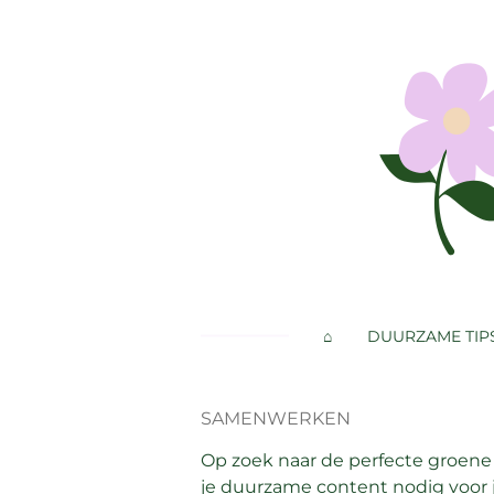
Ga
direct
naar
de
hoofdinhoud
⌂
DUURZAME TIP
SAMENWERKEN
Op zoek naar de perfecte groene 
je duurzame content nodig voor 